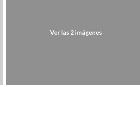
Ver las 2 imágenes
1
/
2