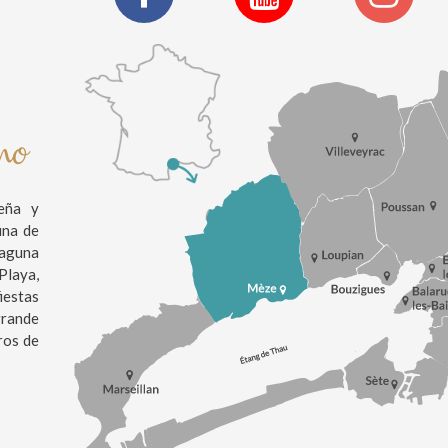
ino
eña y
una de
laguna
Playa,
estas
grande
ros de