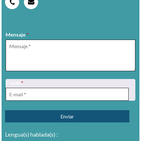
Mensaje
*
E-mail
*
1
/
8
Lengua(s) hablada(s) :