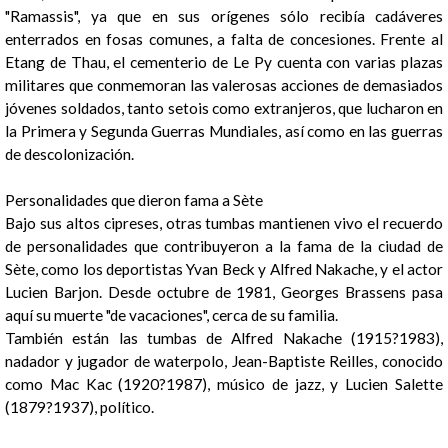
"Ramassis", ya que en sus orígenes sólo recibía cadáveres
enterrados en fosas comunes, a falta de concesiones. Frente al
Etang de Thau, el cementerio de Le Py cuenta con varias plazas
militares que conmemoran las valerosas acciones de demasiados
jóvenes soldados, tanto setois como extranjeros, que lucharon en
la Primera y Segunda Guerras Mundiales, así como en las guerras
1
/
2
de descolonización.
Personalidades que dieron fama a Sète
Bajo sus altos cipreses, otras tumbas mantienen vivo el recuerdo
de personalidades que contribuyeron a la fama de la ciudad de
Sète, como los deportistas Yvan Beck y Alfred Nakache, y el actor
Lucien Barjon. Desde octubre de 1981, Georges Brassens pasa
aquí su muerte "de vacaciones", cerca de su familia.
También están las tumbas de Alfred Nakache (1915?1983),
nadador y jugador de waterpolo, Jean-Baptiste Reilles, conocido
como Mac Kac (1920?1987), músico de jazz, y Lucien Salette
(1879?1937), político.