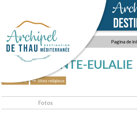
Arch
DEST
Pagina de in
ÉGLISE SAINTE-EULALIE
MIREVAL
Sites religieux
Fotos