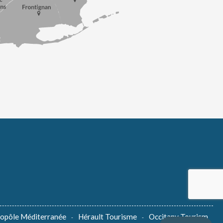
lopôle Méditerranée
Hérault Tourisme
Occitany Tourism