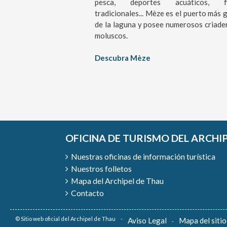
pesca, deportes acuáticos, fi
tradicionales... Mèze es el puerto más 
de la laguna y posee numerosos criade
moluscos.
Descubra Mèze
OFICINA DE TURISMO DEL ARCHI
Nuestras oficinas de información turística
Nuestros folletos
Mapa del Archipel de Thau
Contacto
© Sitio web oficial del Archipel de Thau
Aviso Legal
Mapa del sitio