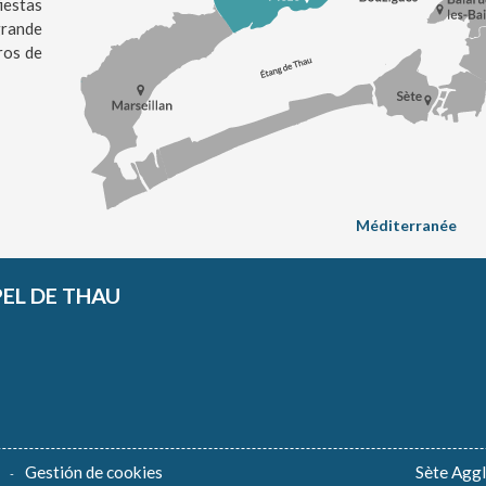
estas
grande
ros de
Méditerranée
PEL DE THAU
Gestión de cookies
Sète Agg