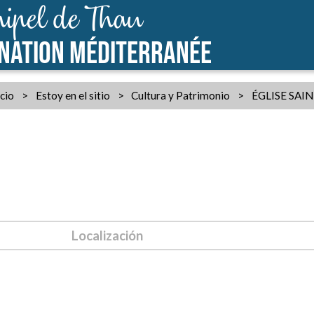
ipel de Thau
INATION MÉDITERRANÉE
icio
>
Estoy en el sitio
>
Cultura y Patrimonio
>
ÉGLISE SAI
Localización