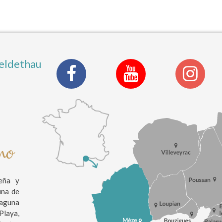
eldethau
ino
eña y
una de
laguna
Playa,