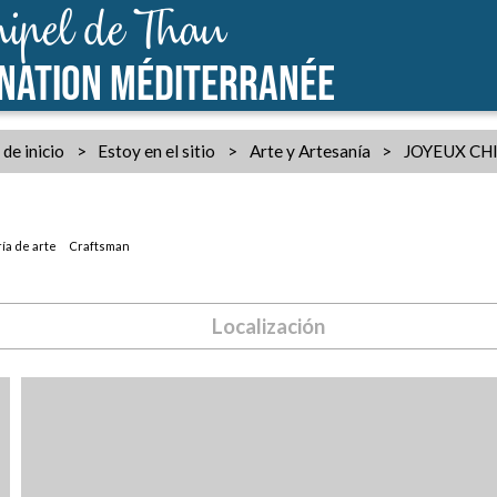
ipel de Thau
INATION MÉDITERRANÉE
de inicio
>
Estoy en el sitio
>
Arte y Artesanía
>
JOYEUX CH
ía de arte
Craftsman
Localización