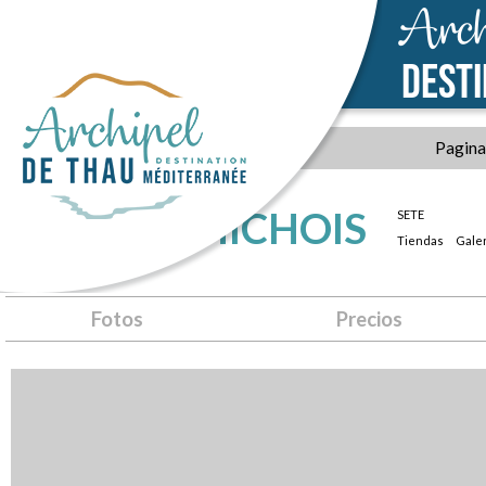
Arch
DEST
Pagina 
JOYEUX CHICHOIS
SETE
Tiendas
Galer
Fotos
Precios