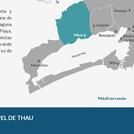
eña y
una de
laguna
Playa,
estas
grande
ros de
Méditerranée
PEL DE THAU