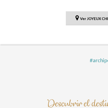
Ver JOYEUX CH
#archip
Descubrir el dest