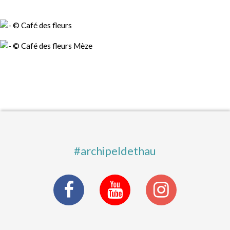
#archipeldethau